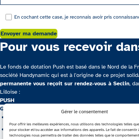
En cochant cette case, je reconnais avoir pris connaissa
Envoyer ma demande
Pour vous recevoir dan
Le fonds de dotation Push est basé dans le Nord de la Fra
société Handynamic qui est à l’origine de ce projet solid
permanente vous reçoit sur rendez-vous à Seclin
, d
Lilloise :
PUSH
Qui sommes nous ?
Soutenir Pus
Gérer le consentement
Les projets soutenus
Faire un d
Pour offrir les meilleures expériences, nous utilisons des technologies telles qu
Nous contacter
Donner un 
pour stocker et/ou accéder aux informations des appareils. Le fait de consentir 
technologies nous permettra de traiter des données telles que le comportemen