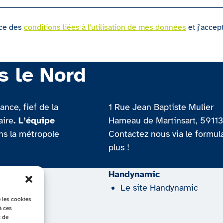
nce des
conditions liées à l'utilisation de mes données
et j'accep
s le Nord
nce, fief de la
1 Rue Jean Baptiste Mulier
aire
. L’équipe
Hameau de Martinsart, 5911
ans la métropole
Contactez nous via le formul
plus !
h
Handynamic
on
Le site Handynamic
e les cookies
véhicule
à ces
t de