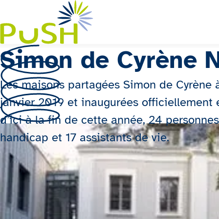
Aller au contenu principal
Simon de Cyrène 
Les maisons partagées Simon de Cyrène à 
janvier 2019 et inaugurées officiellement e
d’ici à la fin de cette année, 24 personne
handicap et 17 assistants de vie.