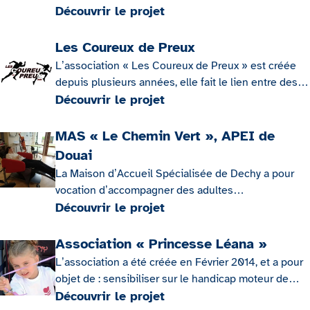
Découvrir le projet
rappelle quelque chose … le football ? Presque !
Les Coureux de Preux
L’association « Les Coureux de Preux » est créée
depuis plusieurs années, elle fait le lien entre des
coureurs du Nord en organisant des rendez-vous
Découvrir le projet
hebdomadaires, en participant à différents
événements locaux, voire en les organisant.
MAS « Le Chemin Vert », APEI de
Douai
La Maison d’Accueil Spécialisée de Dechy a pour
vocation d’accompagner des adultes
polyhandicapés, vieillissants ou non, en situation
Découvrir le projet
complexe de handicaps, pour lesquels les soins
infirmiers et paramédicaux sont nécessaires au
Association « Princesse Léana »
quotidien et pour lesquels dans le projet
L’association a été créée en Février 2014, et a pour
d’accompagnement le « prendre soin » et le « soin
objet de : sensibiliser sur le handicap moteur de
» sont prévalant.
Léana, lui apporter un soutien moral et financier
Découvrir le projet