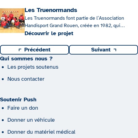
ainsi qu’à sa famille, mettre en place un programme
de développement adapté à son handicap, acquérir
Les Truenormands
le matériel nécessaire, et éventuellement en faire
Les Truenormands font partie de l’Association
bénéficier d’autres familles.
Handisport Grand Rouen, créée en 1982, qui
propose plusieurs disciplines de compétition
Découvrir le projet
comme de loisirs, et entre autre le foot-fauteuils.
Précédent
Suivant
Qui sommes nous ?
Les projets soutenus
Nous contacter
Soutenir Push
Faire un don
Donner un véhicule
Donner du matériel médical