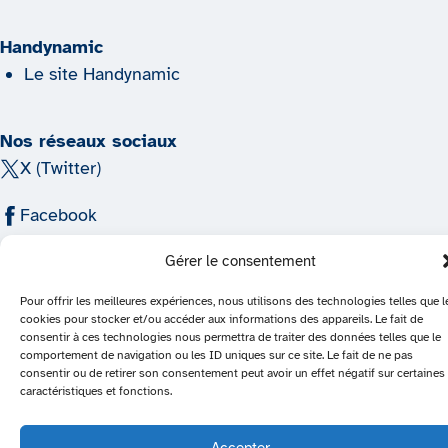
Handynamic
Le site Handynamic
Nos réseaux sociaux
X (Twitter)
Facebook
YouTube
Gérer le consentement
Pour offrir les meilleures expériences, nous utilisons des technologies telles que l
Instagram
cookies pour stocker et/ou accéder aux informations des appareils. Le fait de
consentir à ces technologies nous permettra de traiter des données telles que le
LinkedIn
comportement de navigation ou les ID uniques sur ce site. Le fait de ne pas
consentir ou de retirer son consentement peut avoir un effet négatif sur certaines
Plan du site
Mentions légales
Protection des données
caractéristiques et fonctions.
© 2026 Push | Handynamic | Création du site : Lemon
Interactive
Accepter