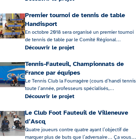
même chemin !»
Premier tournoi de tennis de table
Handisport
En octobre 2018 sera organisé un premier tournoi
de tennis de table par le Comité Régional
Handisport Nord Pas de Calais. L’objectif premier
Découvrir le projet
est surtout de le pérenniser afin de faire de cette
manifestation un incontournable dans le circuit du
Tennis-Fauteuil, Championnats de
monde handisport pongiste.
France par équipes
Le Tennis Club la Fourragère (cours d’handi tennis
toute l’année, professeurs spécialisés,
aménagements accessibles : vestiaires, allées
Découvrir le projet
bétonnées, portes…) a été choisi pour accueillir la
phase finale des championnats de France d’Handi
Le Club Foot Fauteuil de Villeneuve
tennis 2018.
d’Ascq
Quatre joueurs contre quatre ayant l’objectif de
marquer plus de buts que l’adversaire… Ça vous