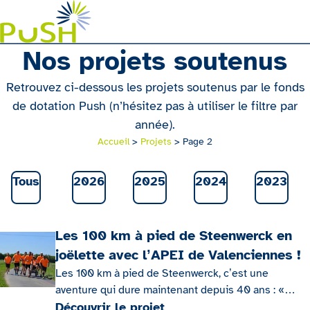
Aller au contenu principal
Nos projets soutenus
Retrouvez ci-dessous les projets soutenus par le fonds
de dotation Push (n’hésitez pas à utiliser le filtre par
année).
Accueil
>
Projets
>
Page 2
Tous
2026
2025
2024
2023
Les 100 km à pied de Steenwerck en
joëlette avec l’APEI de Valenciennes !
Les 100 km à pied de Steenwerck, c’est une
aventure qui dure maintenant depuis 40 ans : «
Chacun sa course, chacun son rythme mais tous le
Découvrir le projet